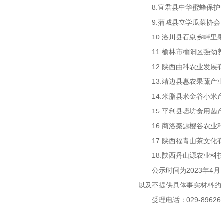
8.宜君县中华蜜蜂保
9.蒲城县立学瓜菜协会
10.洛川县石泉乡畔里
11.榆林市榆阳区强劲
12.陕西由科农业发展
13.靖边县惠农果蔬产
14.米脂县米金谷小
15.平利县塘坊食用
16.商洛秦源樱谷农
17.陕西福青山茶文化
18.陕西丹山源农业科
公示时间为2023年
以及不提供具体事实材料的
受理电话：029-896