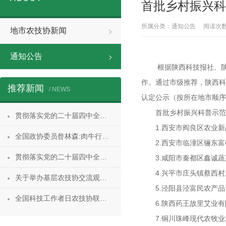
首批乡村振兴科
所属分类：通知公告 阅读次数：60
地市农技协新闻
通知公告
根据陕西科技报社、
作。通过市级推荐，陕西科
推荐新闻
/ NEWS
认定公示（按所在地市顺序
首批乡村振兴科普示范
贯彻落实党的二十届四中全会精神权威访谈｜当好桥梁纽带 服务科技强国建设——访中国科协党组书记贺军科
1.西安市阎良区农业
全国政协委员昝林森:肉牛行业形势向好，养殖场户如何实现全面盈利?
2.西安市临潼区骊东
贯彻落实党的二十届四中全会精神权威访谈｜当好桥梁纽带 服务科技强国建设——访中国科协党组书记贺军科
3.咸阳市秦都区鑫诚
4.兴平市庄头镇蔡西
关于举办基层农技协交流观摩活动的通知
5.泾阳县泾富民农产
全国科技工作者日农技协联合行动丨福建福安红茶科技小院：开展花果香型红茶制茶师研习班 推广助力福安红茶四海飘香
6.陕西药王故里艾业
7.铜川珠峰现代农牧